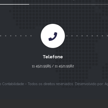
Telefone
11 4521.9585 / 11 4521.9582
o Contabilidade – Todos os direitos reservados. Desenvolvido por:
A