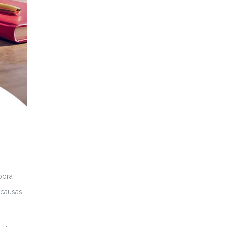
bora
 causas