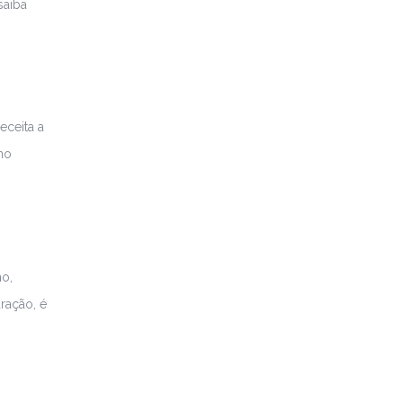
saiba
eceita a
no
ho,
ração, é