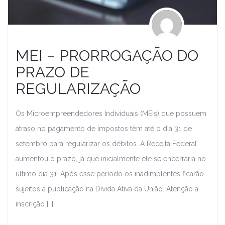
MEI – PRORROGAÇÃO DO
PRAZO DE
REGULARIZAÇÃO
Os Microempreendedores Individuais (MEIs) que possuem
atraso no pagamento de impostos têm até o dia 31 de
setembro para regularizar os débitos. A Receita Federal
aumentou o prazo, já que inicialmente ele se encerraria no
último dia 31. Após esse período os inadimplentes ficarão
sujeitos a publicação na Dívida Ativa da União. Atenção a
inscrição […]