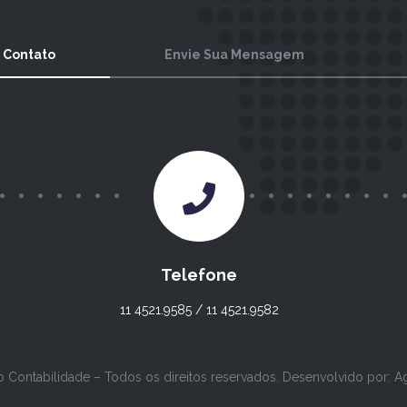
 Contato
Envie Sua Mensagem
Telefone
11 4521.9585 / 11 4521.9582
o Contabilidade – Todos os direitos reservados. Desenvolvido por:
A