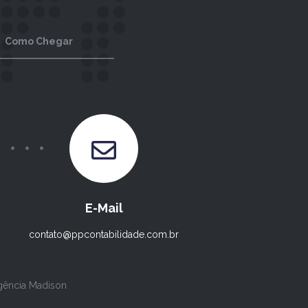
Como Chegar
E-Mail
contato@ppcontabilidade.com.br
gência Madison