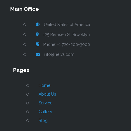
Main Office
United States of America
125 Remsen St, Brooklyn
Phone: +1 720-200-3000
info@nelva.com
Pages
Home
About Us
Service
Gallery
Blog