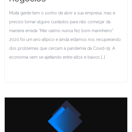
Muita gente tem o sonho de abrir a sua empresa, mas é
preciso tomar alguns cuidados para não começar da
maneira errada “Mar calmo nunca fez bom marinheiro”.
2020 foi um ano atípico e ainda estamos nos recuperando
dos problemas que cercam à pandemia da Covid-19. A
economia vem se ajeitando entre altos e baixos […]
Leia Mais