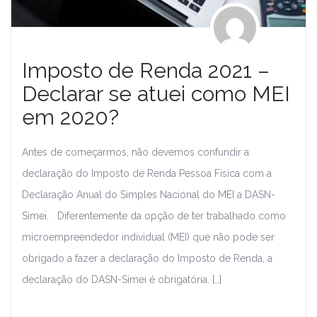
Imposto de Renda 2021 –
Declarar se atuei como MEI
em 2020?
Antes de começarmos, não devemos confundir a
declaração do Imposto de Renda Pessoa Física com a
Declaração Anual do Simples Nacional do MEI a DASN-
Simei. Diferentemente da opção de ter trabalhado como
microempreendedor individual (MEI) que não pode ser
obrigado a fazer a declaração do Imposto de Renda, a
declaração do DASN-Simei é obrigatória. […]
Leia Mais